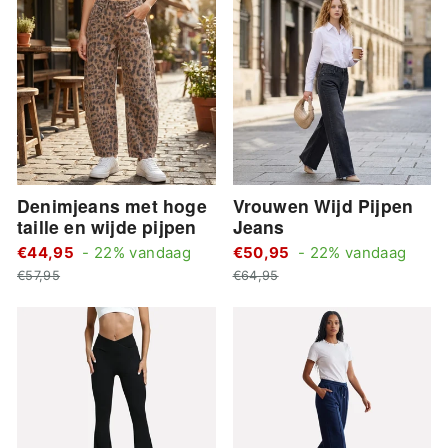
Denimjeans met hoge
Vrouwen Wijd Pijpen
taille en wijde pijpen
Jeans
Standaard
Stan
€44,95
- 22% vandaag
€50,95
- 22% vandaag
Actie
prijs
Actie
prijs
€57,95
€64,95
prijs
prijs