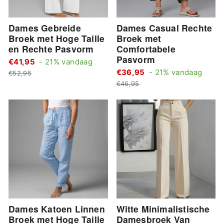
Dames Gebreide
Dames Casual Rechte
Broek met Hoge Taille
Broek met
en Rechte Pasvorm
Comfortabele
Pasvorm
Standaard
€41,95
- 21% vandaag
Stan
Actie
prijs
€36,95
- 21% vandaag
€52,95
Actie
prijs
prijs
€46,95
prijs
Dames Katoen Linnen
Witte Minimalistische
Broek met Hoge Taille
Damesbroek Van