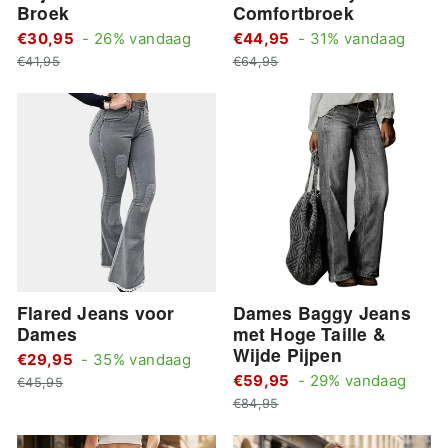
Broek
Comfortbroek
Standaard
Stan
€30,95
- 26% vandaag
€44,95
- 31% vandaag
Actie
prijs
Actie
prijs
€41,95
€64,95
prijs
prijs
Flared Jeans voor
Dames Baggy Jeans
Dames
met Hoge Taille &
Wijde Pijpen
Standaard
€29,95
- 35% vandaag
Stan
Actie
prijs
€59,95
- 29% vandaag
€45,95
Actie
prijs
prijs
€84,95
prijs