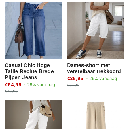
Casual Chic Hoge
Dames-short met
Taille Rechte Brede
verstelbaar trekkoord
Pijpen Jeans
Stan
€36,95
- 29% vandaag
Standaard
€54,95
- 29% vandaag
Actie
prijs
€51,95
Actie
prijs
prijs
€76,95
prijs