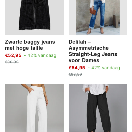
Zwarte baggy jeans
Delilah –
met hoge taille
Asymmetrische
Straight-Leg Jeans
Standaard
€52,95
- 42% vandaag
voor Dames
Actie
prijs
€90,99
Stan
€54,95
- 42% vandaag
prijs
Actie
prijs
€93,99
prijs