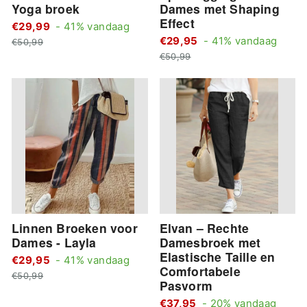
Yoga broek
Dames met Shaping
Effect
Standaard
€29,99
- 41% vandaag
Stan
Actie
prijs
€29,95
- 41% vandaag
€50,99
Actie
prijs
prijs
€50,99
prijs
Linnen Broeken voor
Elvan – Rechte
Dames - Layla
Damesbroek met
Elastische Taille en
Standaard
€29,95
- 41% vandaag
Comfortabele
Actie
prijs
€50,99
Pasvorm
prijs
Stand
€37,95
- 20% vandaag