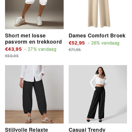
Short met losse
Dames Comfort Broek
pasvorm en trekkoord
Stan
€52,95
- 26% vandaag
Standaard
€43,95
- 27% vandaag
Actie
prijs
€71,95
Actie
prijs
prijs
€59,95
prijs
Stijlvolle Relaxte
Casual Trendy