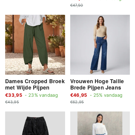
Actie
prijs
€47,50
prijs
Dames Cropped Broek
Vrouwen Hoge Taille
met Wijde Pijpen
Brede Pijpen Jeans
Standaard
Stan
€33,95
- 23% vandaag
€46,95
- 25% vandaag
Actie
prijs
Actie
prijs
€43,95
€62,95
prijs
prijs