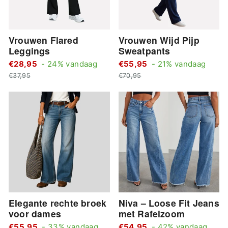
Vrouwen Flared
Vrouwen Wijd Pijp
Leggings
Sweatpants
Standaard
Stan
€28,95
- 24% vandaag
€55,95
- 21% vandaag
Actie
prijs
Actie
prijs
€37,95
€70,95
prijs
prijs
Elegante rechte broek
Niva – Loose Fit Jeans
voor dames
met Rafelzoom
Standaard
Stan
€55,95
- 33% vandaag
€54,95
- 42% vandaag