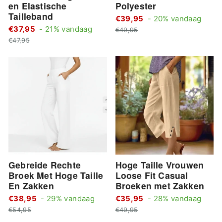
en Elastische
Polyester
Tailleband
Stan
€39,95
- 20% vandaag
Standaard
€37,95
- 21% vandaag
Actie
prijs
€49,95
Actie
prijs
prijs
€47,95
prijs
Gebreide Rechte
Hoge Taille Vrouwen
Broek Met Hoge Taille
Loose Fit Casual
En Zakken
Broeken met Zakken
Standaard
Stan
€38,95
- 29% vandaag
€35,95
- 28% vandaag
Actie
prijs
Actie
prijs
€54,95
€49,95
prijs
prijs