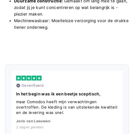
Duurzame constructie:
Gemaakt om lang mee te gaan,
zodat jij je kunt concentreren op wat belangrijk is -
plezier maken.
Machinewasbaar: Moeiteloze verzorging voor de drukke
tiener onderweg.
Geverifieerd
In het begin was ik een beetje sceptisch,
S
maar Comodos heeft mijn verwachtingen
D
overtroffen. De kleding is van uitstekende kwaliteit
f
en de levering was snel.
L
Joris van Leeuwen
5
2 dagen geleden