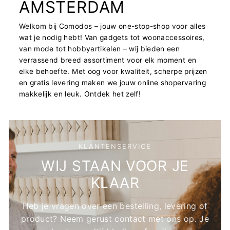
AMSTERDAM
Welkom bij Comodos – jouw one-stop-shop voor alles
wat je nodig hebt! Van gadgets tot woonaccessoires,
van mode tot hobbyartikelen – wij bieden een
verrassend breed assortiment voor elk moment en
elke behoefte. Met oog voor kwaliteit, scherpe prijzen
en gratis levering maken we jouw online shopervaring
makkelijk en leuk. Ontdek het zelf!
KLANTENSERVICE
WIJ STAAN VOOR JE
KLAAR
Heb je vragen over een bestelling, levering of
product? Neem gerust contact met ons op. Je