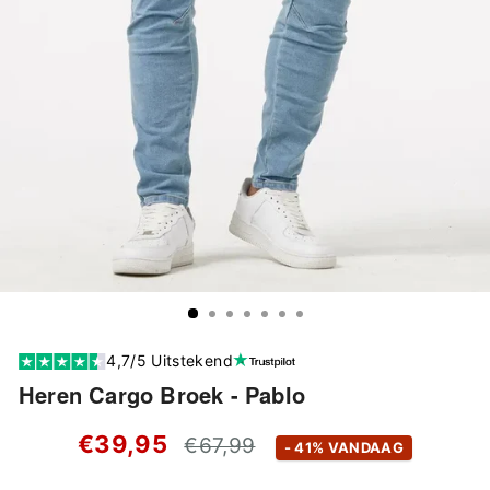
4,7/5 Uitstekend
Heren Cargo Broek - Pablo
Standaard
€39,95
€67,99
- 41% VANDAAG
prijs