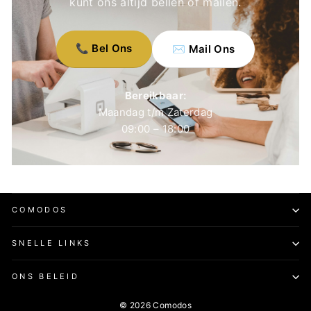
kunt ons altijd bellen of mailen.
📞 Bel Ons
✉️ Mail Ons
Bereikbaar:
Maandag t/m Zaterdag
09:00 – 18:00
COMODOS
SNELLE LINKS
ONS BELEID
© 2026 Comodos