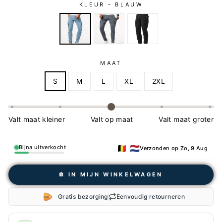
KLEUR -
BLAUW
MAAT
S
M
L
XL
2XL
Valt maat kleiner
Valt op maat
Valt maat groter
🇧🇪 🇳🇱
Bijna uitverkocht
Verzonden op Zo, 9 Aug
𖠩 IN MIJN WINKELWAGEN
Gratis bezorging
Eenvoudig retourneren