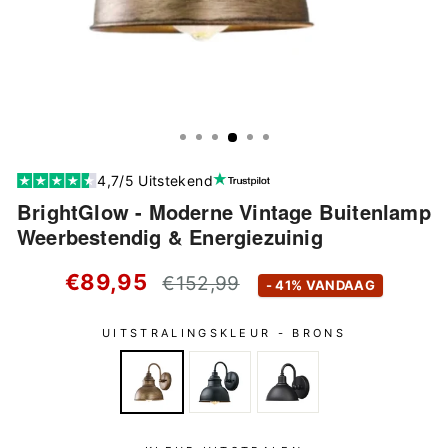
4,7/5 Uitstekend
BrightGlow - Moderne Vintage Buitenlamp
Weerbestendig & Energiezuinig
Standaard
€89,95
€152,99
- 41% VANDAAG
prijs
UITSTRALINGSKLEUR -
BRONS