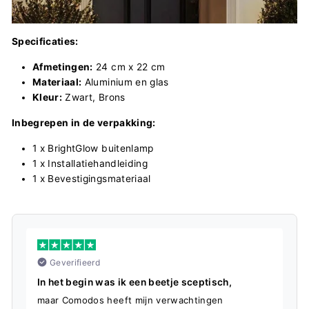
Specificaties:
Afmetingen:
24 cm x 22 cm
Materiaal:
Aluminium en glas
Kleur:
Zwart, Brons
Inbegrepen in de verpakking:
1 x BrightGlow buitenlamp
1 x Installatiehandleiding
1 x Bevestigingsmateriaal
Geverifieerd
In het begin was ik een beetje sceptisch,
S
maar Comodos heeft mijn verwachtingen
D