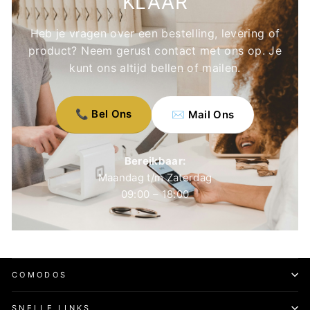
KLAAR
Heb je vragen over een bestelling, levering of
product? Neem gerust contact met ons op. Je
kunt ons altijd bellen of mailen.
📞 Bel Ons
✉️ Mail Ons
Bereikbaar:
Maandag t/m Zaterdag
09:00 – 18:00
COMODOS
SNELLE LINKS