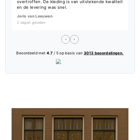
overtroffen. De kleding is van uitstekende kwaliteit
f
en de levering was snel.
L
Joris van Leeuwen
5
2 dagen geleden
Beoordeeld met
4.7
/ 5 op basis van
3013 beoordelingen.