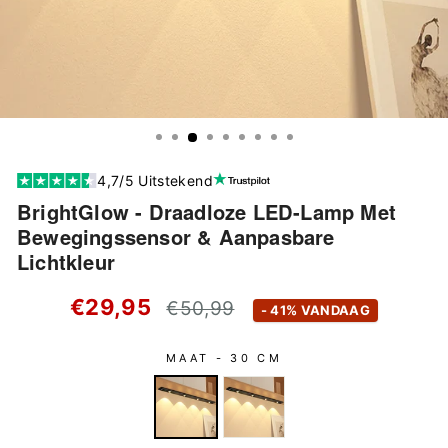
4,7/5 Uitstekend
BrightGlow - Draadloze LED-Lamp Met
Bewegingssensor & Aanpasbare
Lichtkleur
Standaard
€29,95
€50,99
- 41% VANDAAG
prijs
MAAT -
30 CM