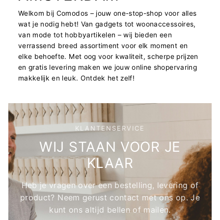
Welkom bij Comodos – jouw one-stop-shop voor alles
wat je nodig hebt! Van gadgets tot woonaccessoires,
van mode tot hobbyartikelen – wij bieden een
verrassend breed assortiment voor elk moment en
elke behoefte. Met oog voor kwaliteit, scherpe prijzen
en gratis levering maken we jouw online shopervaring
makkelijk en leuk. Ontdek het zelf!
KLANTENSERVICE
WIJ STAAN VOOR JE
KLAAR
Heb je vragen over een bestelling, levering of
product? Neem gerust contact met ons op. Je
kunt ons altijd bellen of mailen.