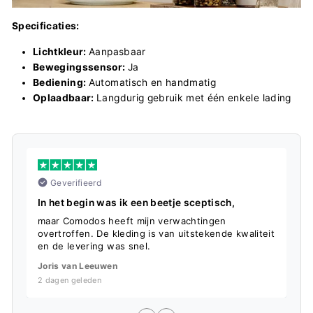
Specificaties:
Lichtkleur:
Aanpasbaar
Bewegingssensor:
Ja
Bediening:
Automatisch en handmatig
Oplaadbaar:
Langdurig gebruik met één enkele lading
Geverifieerd
In het begin was ik een beetje sceptisch,
S
maar Comodos heeft mijn verwachtingen
D
overtroffen. De kleding is van uitstekende kwaliteit
f
en de levering was snel.
L
Joris van Leeuwen
5
2 dagen geleden