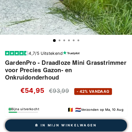
4,7/5 Uitstekend
GardenPro - Draadloze Mini Grasstrimmer
voor Precies Gazon- en
Onkruidonderhoud
Standaard
€54,95
€93,99
- 42% VANDAAG
prijs
🇧🇪 🇳🇱
Bijna uitverkocht
Verzonden op Ma, 10 Aug
𖠩 IN MIJN WINKELWAGEN