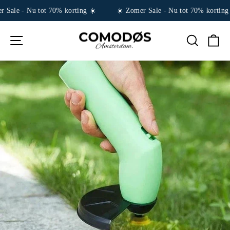
 Sale - Nu tot 70% korting ☀️
☀️ Zomer Sale - Nu tot 70% korting 
Ga
NAVIGATIE
TITEL
W
naar
inhoud