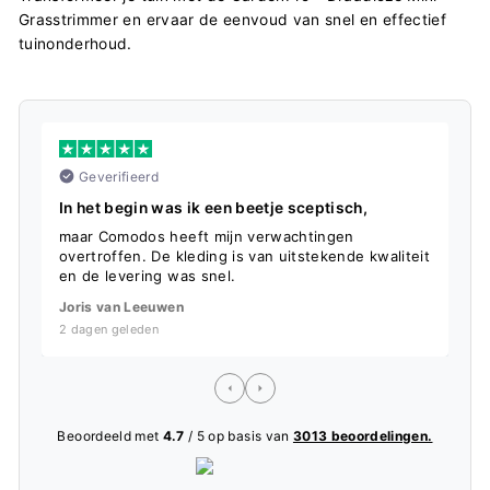
Grasstrimmer en ervaar de eenvoud van snel en effectief
tuinonderhoud.
Geverifieerd
In het begin was ik een beetje sceptisch,
S
maar Comodos heeft mijn verwachtingen
D
overtroffen. De kleding is van uitstekende kwaliteit
f
en de levering was snel.
L
Joris van Leeuwen
5
2 dagen geleden
Beoordeeld met
4.7
/ 5 op basis van
3013 beoordelingen.