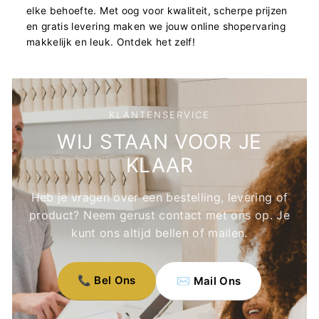
elke behoefte. Met oog voor kwaliteit, scherpe prijzen
en gratis levering maken we jouw online shopervaring
makkelijk en leuk. Ontdek het zelf!
KLANTENSERVICE
WIJ STAAN VOOR JE
KLAAR
Heb je vragen over een bestelling, levering of
product? Neem gerust contact met ons op. Je
kunt ons altijd bellen of mailen.
📞 Bel Ons
✉️ Mail Ons