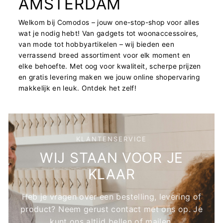
AMSTERDAM
Welkom bij Comodos – jouw one-stop-shop voor alles
wat je nodig hebt! Van gadgets tot woonaccessoires,
van mode tot hobbyartikelen – wij bieden een
verrassend breed assortiment voor elk moment en
elke behoefte. Met oog voor kwaliteit, scherpe prijzen
en gratis levering maken we jouw online shopervaring
makkelijk en leuk. Ontdek het zelf!
KLANTENSERVICE
WIJ STAAN VOOR JE
KLAAR
Heb je vragen over een bestelling, levering of
product? Neem gerust contact met ons op. Je
kunt ons altijd bellen of mailen.