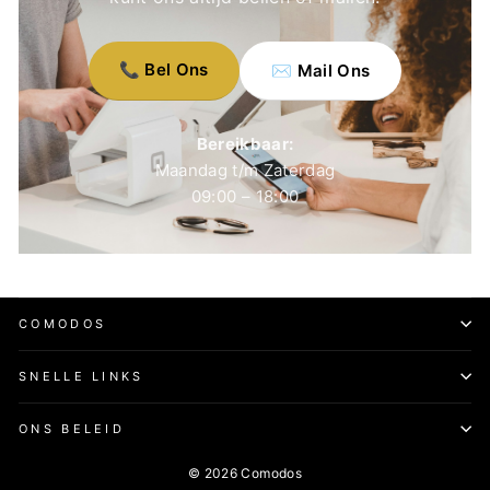
📞 Bel Ons
✉️ Mail Ons
Bereikbaar:
Maandag t/m Zaterdag
09:00 – 18:00
COMODOS
SNELLE LINKS
ONS BELEID
© 2026 Comodos