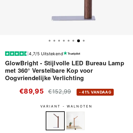
4,7/5 Uitstekend
GlowBright - Stijlvolle LED Bureau Lamp
met 360° Verstelbare Kop voor
Oogvriendelijke Verlichting
Standaard
€89,95
€152,99
- 41% VANDAAG
prijs
VARIANT -
WALNOTEN