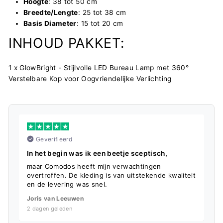
Hoogte
: 38 tot 50 cm
Breedte/Lengte
: 25 tot 38 cm
Basis Diameter
: 15 tot 20 cm
INHOUD PAKKET:
1 x GlowBright - Stijlvolle LED Bureau Lamp met 360°
Verstelbare Kop voor Oogvriendelijke Verlichting
Geverifieerd
In het begin was ik een beetje sceptisch,
S
maar Comodos heeft mijn verwachtingen
D
overtroffen. De kleding is van uitstekende kwaliteit
f
en de levering was snel.
L
Joris van Leeuwen
5
2 dagen geleden