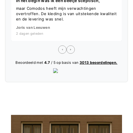
In het begin was ik een beetje sceptisch,
S
maar Comodos heeft mijn verwachtingen
D
overtroffen. De kleding is van uitstekende kwaliteit
f
en de levering was snel.
L
Joris van Leeuwen
5
2 dagen geleden
Beoordeeld met
4.7
/ 5 op basis van
3013 beoordelingen.