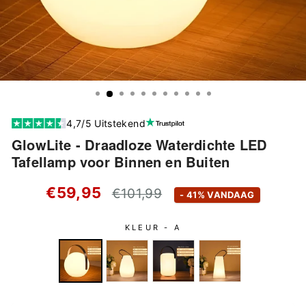
4,7/5 Uitstekend
GlowLite - Draadloze Waterdichte LED
Tafellamp voor Binnen en Buiten
Standaard
€59,95
€101,99
- 41% VANDAAG
prijs
KLEUR -
A