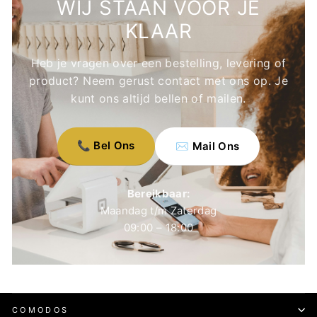
WIJ STAAN VOOR JE
KLAAR
Heb je vragen over een bestelling, levering of
product? Neem gerust contact met ons op. Je
kunt ons altijd bellen of mailen.
📞 Bel Ons
✉️ Mail Ons
Bereikbaar:
Maandag t/m Zaterdag
09:00 – 18:00
COMODOS