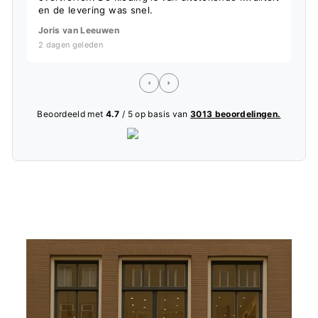
en de levering was snel.
L
Joris van Leeuwen
5
2 dagen geleden
Beoordeeld met
4.7
/ 5 op basis van
3013 beoordelingen.