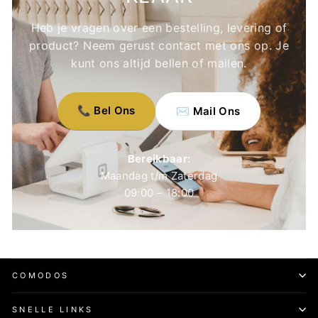
Heb je vragen over een bestelling, levering of
product? Neem gerust contact met ons op. Je
kunt ons altijd bellen of mailen.
📞 Bel Ons
✉️ Mail Ons
Bereikbaar:
Maandag t/m Zaterdag
09:00 – 18:00
COMODOS
SNELLE LINKS