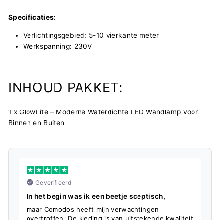
Specificaties:
Verlichtingsgebied: 5-10 vierkante meter
Werkspanning: 230V
INHOUD PAKKET:
1 x GlowLite – Moderne Waterdichte LED Wandlamp voor
Binnen en Buiten
Geverifieerd
In het begin was ik een beetje sceptisch,
S
maar Comodos heeft mijn verwachtingen
D
overtroffen. De kleding is van uitstekende kwaliteit
f