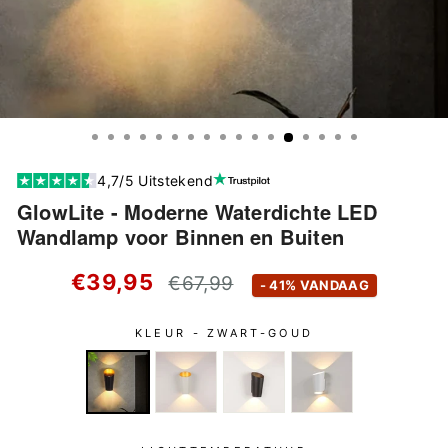
4,7/5 Uitstekend
GlowLite - Moderne Waterdichte LED
Wandlamp voor Binnen en Buiten
Standaard
€39,95
€67,99
- 41% VANDAAG
prijs
KLEUR -
ZWART-GOUD