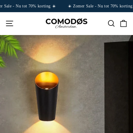
 Sale - Nu tot 70% korting ☀️
☀️ Zomer Sale - Nu tot 70% korting 
Ga
NAVIGATIE
TITEL
W
naar
inhoud