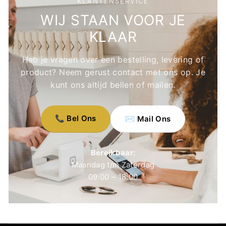
KLANTENSERVICE
WIJ STAAN VOOR JE
KLAAR
Heb je vragen over een bestelling, levering of
product? Neem gerust contact met ons op. Je
kunt ons altijd bellen of mailen.
📞 Bel Ons
✉️ Mail Ons
Bereikbaar:
Maandag t/m Zaterdag
09:00 – 18:00