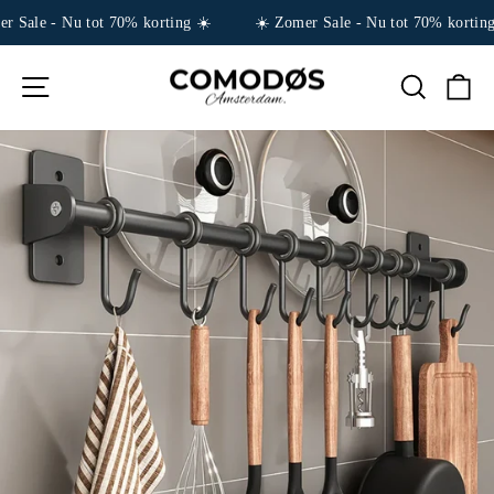
r Sale - Nu tot 70% korting ☀️
☀️ Zomer Sale - Nu tot 70% korting
Ga
NAVIGATIE
TITEL
W
naar
inhoud