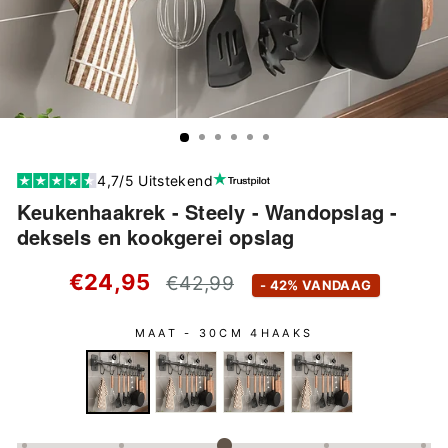
4,7/5 Uitstekend
Keukenhaakrek - Steely - Wandopslag -
deksels en kookgerei opslag
Standaard
€24,95
€42,99
- 42% VANDAAG
prijs
MAAT -
30CM 4HAAKS