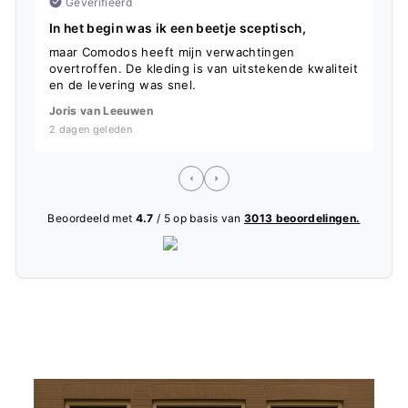
Geverifieerd
In het begin was ik een beetje sceptisch,
S
maar Comodos heeft mijn verwachtingen
D
overtroffen. De kleding is van uitstekende kwaliteit
f
en de levering was snel.
L
Joris van Leeuwen
5
2 dagen geleden
Beoordeeld met
4.7
/ 5 op basis van
3013 beoordelingen.