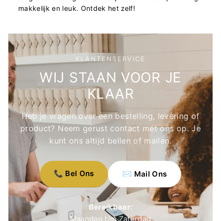
makkelijk en leuk. Ontdek het zelf!
KLANTENSERVICE
WIJ STAAN VOOR JE
KLAAR
Heb je vragen over een bestelling, levering of
product? Neem gerust contact met ons op. Je
kunt ons altijd bellen of mailen.
📞 Bel Ons
✉️ Mail Ons
Bereikbaar:
Maandag t/m Zaterdag