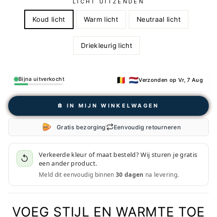
LICHT UITZENDEN
Koud licht
Warm licht
Neutraal licht
Driekleurig licht
🇧🇪 🇳🇱
Bijna uitverkocht
Verzonden op Vr, 7 Aug
𖠩 IN MIJN WINKELWAGEN
Gratis bezorging
Eenvoudig retourneren
Verkeerde kleur of maat besteld? Wij sturen je gratis
↺
een ander product.
Meld dit eenvoudig binnen
30 dagen
na levering.
VOEG STIJL EN WARMTE TOE