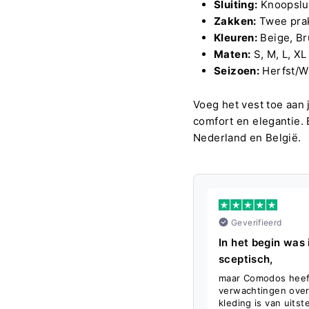
Sluiting:
Knoopslui
Zakken:
Twee prak
Kleuren:
Beige, Br
Maten:
S, M, L, XL
Seizoen:
Herfst/W
Voeg het vest toe aan 
comfort en elegantie.
Nederland en België.
Geverifieerd
In het begin was 
sceptisch,
maar Comodos heef
verwachtingen over
kleding is van uits