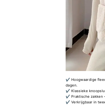
✔️
Hoogwaardige fleec
dagen.
✔️
Klassieke knoopslui
✔️
Praktische zakken 
✔️
Verkrijgbaar in twe