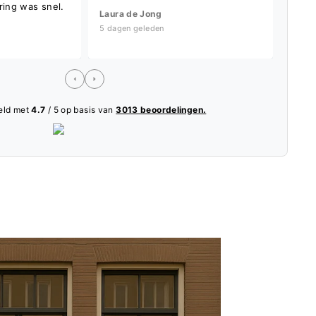
ring was snel.
aank
Laura de Jong
Mark 
5 dagen geleden
1 dag
eld met
4.7
/ 5 op basis van
3013 beoordelingen.