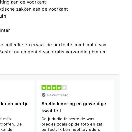
ting aan de voorkant
tische zakken aan de voorkant
uin
inter
je collectie en ervaar de perfecte combinatie van
Bestel nu en geniet van gratis verzending binnen
Geverifieerd
Ge
ik een beetje
Snelle levering en geweldige
Zeer
kwaliteit
kwal
t mijn
De jurk die ik bestelde was
De bl
troffen. De
precies zoals op de foto en zat
kwali
tekende
perfect. Ik ben heel tevreden.
ontwe