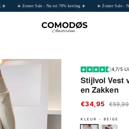
️
☀️ Zomer Sale - Nu tot 70% korting ☀️
☀️ Zomer Sale - Nu 
4,7/5 U
Stijlvol Ves
en Zakken
Standaar
€34,95
€59,99
prijs
KLEUR -
BEIGE